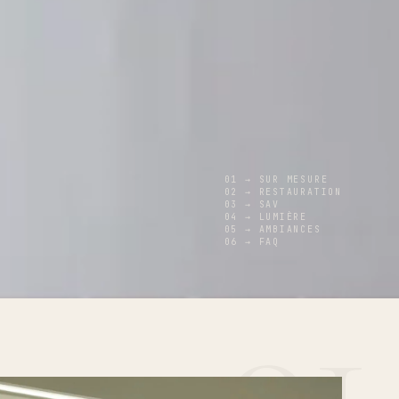
01 → SUR MESURE
02 → RESTAURATION
03 → SAV
04 → LUMIÈRE
05 → AMBIANCES
06 → FAQ
01