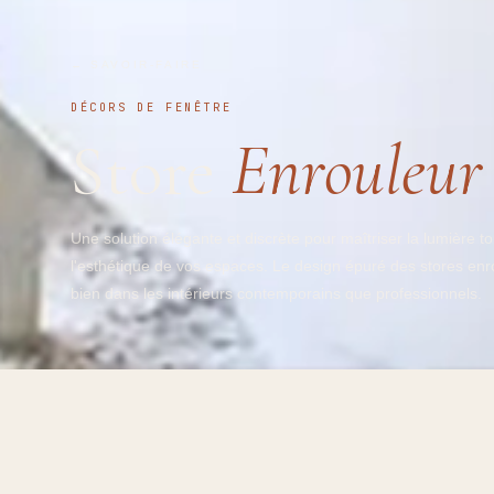
← SAVOIR-FAIRE
DÉCORS DE FENÊTRE
Store
Enrouleur
Une solution élégante et discrète pour maîtriser la lumière t
l'esthétique de vos espaces. Le design épuré des stores enro
bien dans les intérieurs contemporains que professionnels.