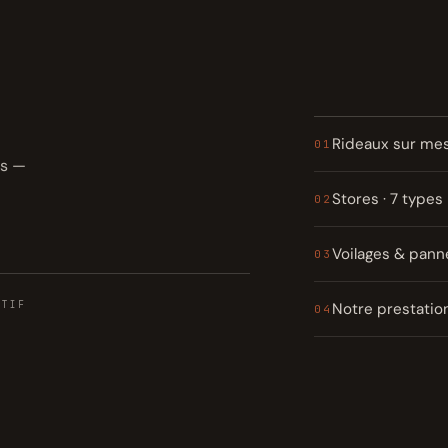
Rideaux sur me
01
es —
Stores · 7 types
02
Voilages & pan
03
ATIF
Notre prestatio
04