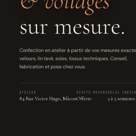
& voilages
sur mesure.
Confection en atelier à partir de vos mesures exact
velours, lin lavé, soies, tissus techniques. Conseil,
fabrication et pose chez vous.
ATELIER
VISITE MESURE
DÉLAI INDIC
84 Rue Victor Hugo, Mâcon
Offerte
3 à 5 semaines