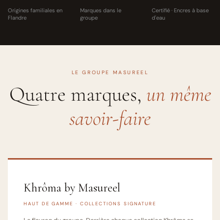
Origines familiales en
Marques dans le
Certifié · Encres à base
Flandre
groupe
d'eau
LE GROUPE MASUREEL
Quatre marques,
un même
savoir-faire
Khrôma by Masureel
HAUT DE GAMME · COLLECTIONS SIGNATURE