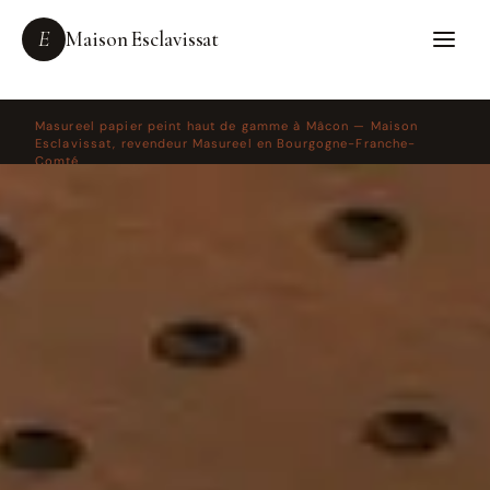
E
Maison Esclavissat
Masureel papier peint haut de gamme à Mâcon — Maison
Esclavissat, revendeur Masureel en Bourgogne-Franche-
Comté