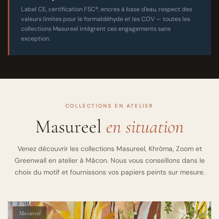
Label CE, certification FSC®, encres à base d'eau, respect des
valeurs limites pour le formaldéhyde et les COV — toutes les
collections Masureel intègrent ces engagements sans
exception.
COLLECTIONS EN ATELIER
Masureel
en situation
Venez découvrir les collections Masureel, Khrôma, Zoom et
Greenwall en atelier à Mâcon. Nous vous conseillons dans le
choix du motif et fournissons vos papiers peints sur mesure.
Masureel