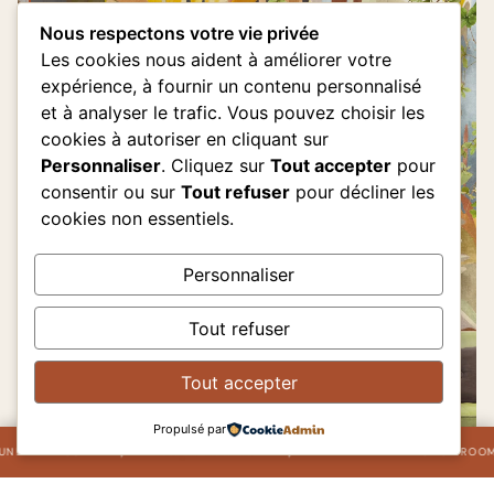
Nous respectons votre vie privée
Les cookies nous aident à améliorer votre
expérience, à fournir un contenu personnalisé
et à analyser le trafic. Vous pouvez choisir les
cookies à autoriser en cliquant sur
Personnaliser
. Cliquez sur
Tout accepter
pour
consentir ou sur
Tout refuser
pour décliner les
cookies non essentiels.
Personnaliser
Tout refuser
Tout accepter
Propulsé par
✦
ongés annuels
ER
L'ATELIER ET LE SHOWROOM SONT FERMÉS DU 1
AU 